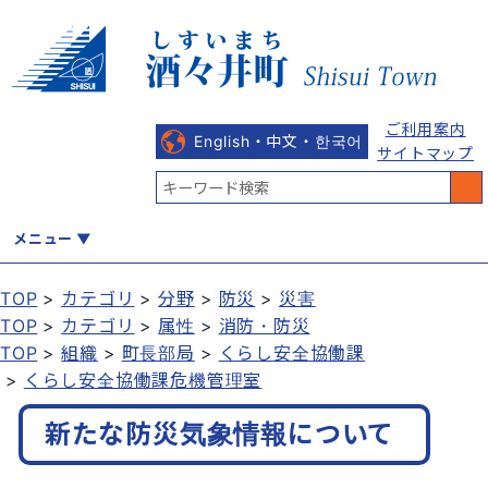
ご利用案内
English・中文・한국어
サイトマップ
メニュー
TOP
カテゴリ
分野
防災
災害
TOP
カテゴリ
属性
消防・防災
くらし
健康・福祉
教育・文化
観光・魅力
産業・しごと
TOP
組織
町長部局
くらし安全協働課
くらし安全協働課危機管理室
新たな防災気象情報について
行政
まちづくり
防災