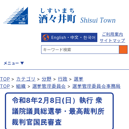
ご利用案内
English・中文・한국어
サイトマップ
メニュー
TOP
カテゴリ
分野
行政
選挙
TOP
組織
選挙管理委員会
選挙管理委員会事務局
くらし
健康・福祉
教育・文化
観光・魅力
産業・しごと
令和8年2月8日(日）執行 衆
議院議員総選挙・最高裁判所
行政
まちづくり
防災
裁判官国民審査