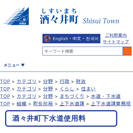
ご利用案内
English・中文・한국어
サイトマップ
メニュー
TOP
カテゴリ
分野
行政
財政
TOP
カテゴリ
分野
くらし
住まい
くらし
健康・福祉
教育・文化
観光・魅力
産業・しごと
TOP
カテゴリ
分野
まちづくり
水道・下水道
TOP
組織
町長部局
上下水道課
上下水道課業務班
酒々井町下水道使用料
行政
まちづくり
防災