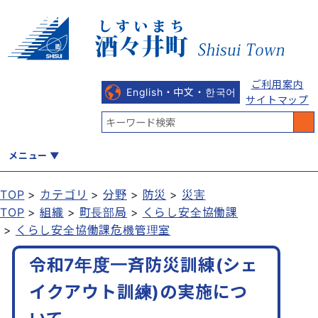
ご利用案内
English・中文・한국어
サイトマップ
メニュー
TOP
カテゴリ
分野
防災
災害
TOP
組織
町長部局
くらし安全協働課
くらし
健康・福祉
教育・文化
観光・魅力
産業・しごと
くらし安全協働課危機管理室
令和7年度一斉防災訓練(シェ
行政
まちづくり
防災
イクアウト訓練)の実施につ