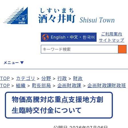
ご利用案内
English・中文・한국어
サイトマップ
メニュー
TOP
カテゴリ
分野
行政
財政
TOP
組織
町長部局
企画財政課
企画財政課財政班
くらし
健康・福祉
教育・文化
観光・魅力
産業・しごと
物価高騰対応重点支援地方創
生臨時交付金について
行政
まちづくり
防災
公開日 2026年07月06日