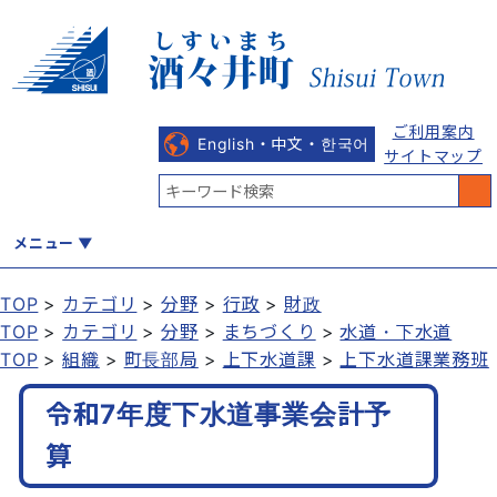
ご利用案内
English・中文・한국어
サイトマップ
メニュー
TOP
カテゴリ
分野
行政
財政
TOP
カテゴリ
分野
まちづくり
水道・下水道
くらし
健康・福祉
教育・文化
観光・魅力
産業・しごと
TOP
組織
町長部局
上下水道課
上下水道課業務班
令和7年度下水道事業会計予
行政
まちづくり
防災
算