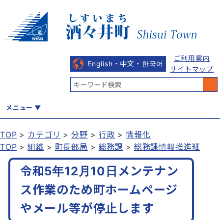
ご利用案内
English・中文・한국어
サイトマップ
メニュー
TOP
カテゴリ
分野
行政
情報化
TOP
組織
町長部局
総務課
総務課情報推進班
くらし
健康・福祉
教育・文化
観光・魅力
産業・しごと
令和5年12月10日メンテナン
ス作業のため町ホームページ
行政
まちづくり
防災
やメール等が停止します