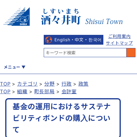
ご利用案内
English・中文・한국어
サイトマップ
メニュー
TOP
カテゴリ
分野
行政
政策
TOP
組織
町長部局
会計室
くらし
健康・福祉
教育・文化
観光・魅力
産業・しごと
基金の運用におけるサステナ
ビリティボンドの購入につい
行政
まちづくり
防災
て