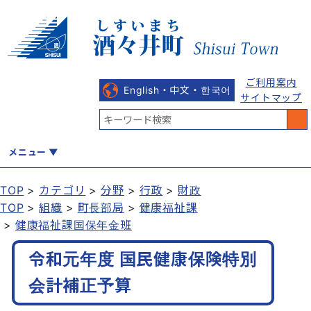
ご利用案内
English・中文・한국어
サイトマップ
メニュー
TOP
カテゴリ
分野
行政
財政
TOP
組織
町長部局
健康福祉課
くらし
健康・福祉
教育・文化
観光・魅力
産業・しごと
健康福祉課国保年金班
令和元年度 国民健康保険特別
行政
まちづくり
防災
会計補正予算