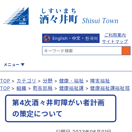
ご利用案内
English・中文・한국어
サイトマップ
メニュー
TOP
カテゴリ
分野
健康・福祉
障害福祉
TOP
組織
町長部局
健康福祉課
健康福祉課福祉班
くらし
健康・福祉
教育・文化
観光・魅力
産業・しごと
第4次酒々井町障がい者計画
の策定について
行政
まちづくり
防災
公開日 2023年06月01日