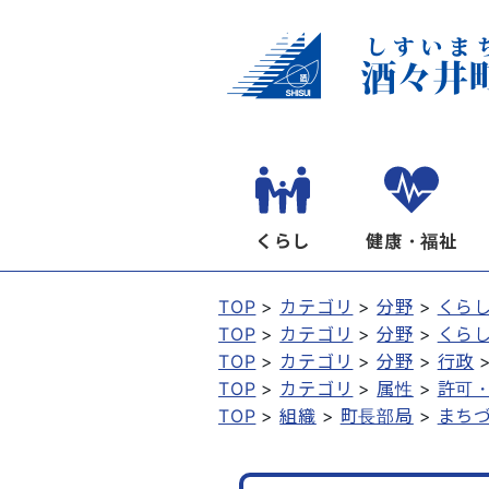
くらし
健康・福祉
TOP
カテゴリ
分野
くら
TOP
カテゴリ
分野
くら
TOP
カテゴリ
分野
行政
TOP
カテゴリ
属性
許可
TOP
組織
町長部局
まち