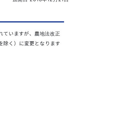
れています
が、
農地法改正
を
除く）に変更となります