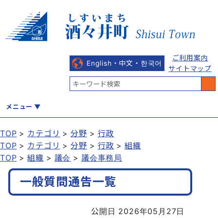
ご利用案内
English・中文・한국어
サイトマップ
メニュー
TOP
カテゴリ
分野
行政
TOP
カテゴリ
分野
行政
組織
くらし
健康・福祉
教育・文化
観光・魅力
産業・しごと
TOP
組織
議会
議会事務局
一般質問通告一覧
行政
まちづくり
防災
公開日 2026年05月27日