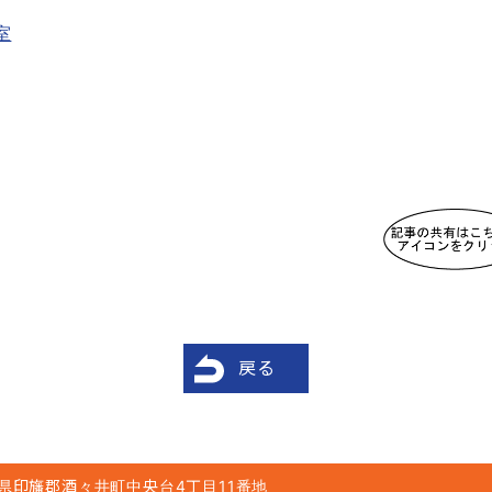
室
戻る
県印旛郡酒々井町中央台4丁目11番地