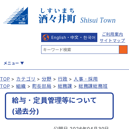
ご利用案内
English・中文・한국어
サイトマップ
メニュー
TOP
カテゴリ
分野
行政
人事・採用
TOP
組織
町長部局
総務課
総務課総務班
くらし
健康・福祉
教育・文化
観光・魅力
産業・しごと
給与・定員管理等について
(過去分)
行政
まちづくり
防災
公開日 2026年04月30日