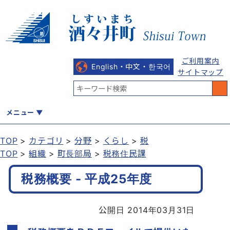
ご利用案内
English・中文・한국어
サイトマップ
メニュー
TOP
カテゴリ
分野
くらし
税
TOP
組織
町長部局
税務住民課
くらし
健康・福祉
教育・文化
観光・魅力
産業・しごと
税務概要 - 平成25年度
行政
まちづくり
防災
公開日 2014年03月31日