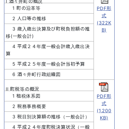
I 酒々井町の概説
1 町の沿革等
PDF形
式
2 人口等の推移
(322K
3 歳入歳出決算及び町税負担額の推
B)
移(一般会計)
4 平成２４年度一般会計歳入歳出決
算
5 平成２５年度一般会計当初予算
6 酒々井町行政組織図
II 町税等の概況
1 租税体系図
PDF形
式
2 税務事務概要
(1,200
3 税目別決算額の推移（一般会計）
KB)
4 平成２４年度町税決算状況（一般