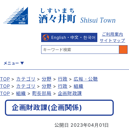
ご利用案内
English・中文・한국어
サイトマップ
メニュー
TOP
カテゴリ
分野
行政
広報・公聴
TOP
カテゴリ
分野
行政
組織
くらし
健康・福祉
教育・文化
観光・魅力
産業・しごと
TOP
組織
町長部局
企画財政課
企画財政課(企画関係)
行政
まちづくり
防災
公開日 2023年04月01日