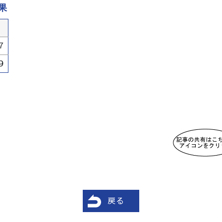
果
７
９
戻る