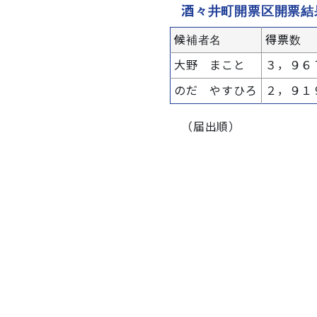
酒々井町開票区開票結
候補者名
得票数
大野 まこと
３，９６
のだ やすひろ
２，９１
（届出順）