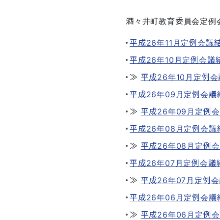
酒々井町教育委員会定例
平成26年11月定例会議
平成26年10月定例会議
≫
平成26年10月定例
平成26年09月定例会議
≫
平成26年09月定例
平成26年08月定例会議
≫
平成26年08月定例
平成26年07月定例会議
≫
平成26年07月定例
平成26年06月定例会議
≫
平成26年06月定例