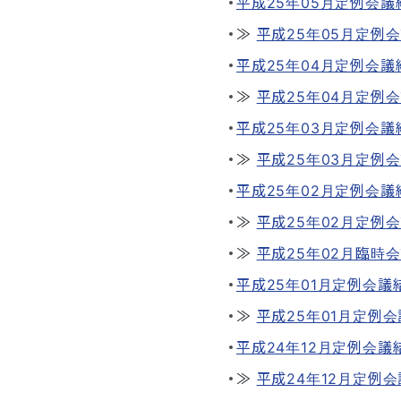
平成25年05月定例会議
≫
平成25年05月定例
平成25年04月定例会議
≫
平成25年04月定例
平成25年03月定例会議
≫
平成25年03月定例
平成25年02月定例会議
≫
平成25年02月定例
≫
平成25年02月臨時
平成25年01月定例会議
≫
平成25年01月定例
平成24年12月定例会議
≫
平成24年12月定例