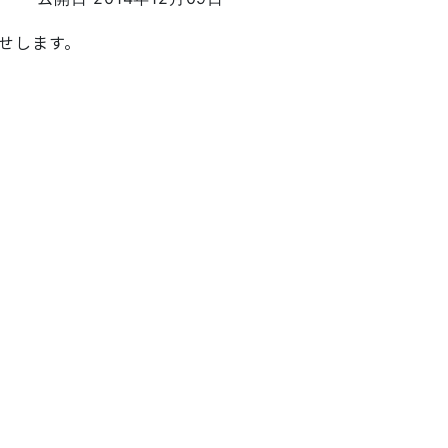
せします。