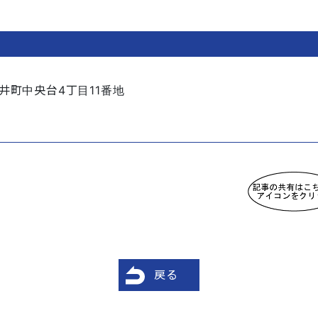
井町中央台4丁目11番地
戻る