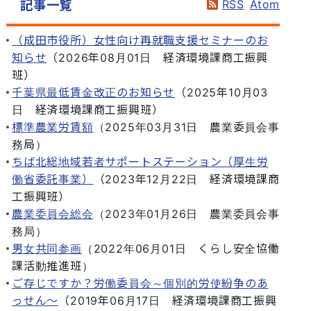
RSS
Atom
記事一覧
（成田市役所）女性向け再就職支援セミナーのお
知らせ
（
2026年08月01日
経済環境課商工振興
班
）
千葉県最低賃金改正のお知らせ
（
2025年10月03
日
経済環境課商工振興班
）
標準農業労賃額
（
2025年03月31日
農業委員会事
務局
）
ちば北総地域若者サポートステーション（厚生労
働省委託事業）
（
2023年12月22日
経済環境課商
工振興班
）
農業委員会総会
（
2023年01月26日
農業委員会事
務局
）
男女共同参画
（
2022年06月01日
くらし安全協働
課活動推進班
）
ご存じですか？労働委員会～個別的労使紛争のあ
っせん～
（
2019年06月17日
経済環境課商工振興