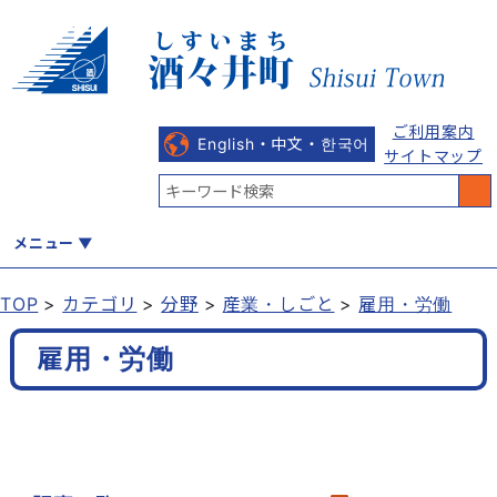
ご利用案内
English・中文・한국어
サイトマップ
メニュー
TOP
カテゴリ
分野
産業・しごと
雇用・労働
くらし
健康・福祉
教育・文化
観光・魅力
産業・しごと
雇用・労働
行政
まちづくり
防災