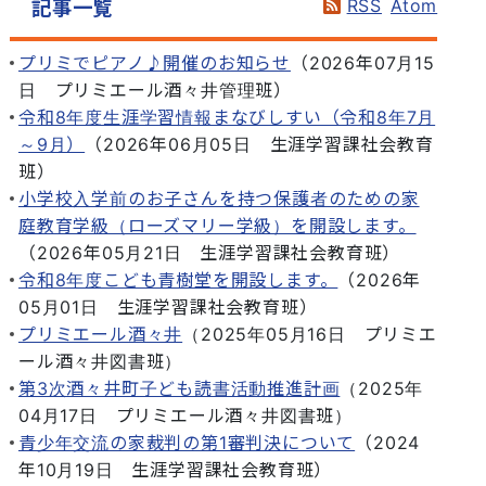
RSS
Atom
記事一覧
プリミでピアノ♪開催のお知らせ
（
2026年07月15
日
プリミエール酒々井管理班
）
令和8年度生涯学習情報まなびしすい（令和8年7月
～9月）
（
2026年06月05日
生涯学習課社会教育
班
）
小学校入学前のお子さんを持つ保護者のための家
庭教育学級（ローズマリー学級）を開設します。
（
2026年05月21日
生涯学習課社会教育班
）
令和8年度こども青樹堂を開設します。
（
2026年
05月01日
生涯学習課社会教育班
）
プリミエール酒々井
（
2025年05月16日
プリミエ
ール酒々井図書班
）
第3次酒々井町子ども読書活動推進計画
（
2025年
04月17日
プリミエール酒々井図書班
）
青少年交流の家裁判の第1審判決について
（
2024
年10月19日
生涯学習課社会教育班
）