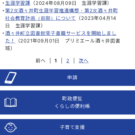
生涯学習課
（
2024年08月09日
生涯学習課
）
第2次酒々井町生涯学習推進構想・第2次酒々井町
社会教育計画（前期）について
（
2023年04月14
日
生涯学習課
）
酒々井町立図書館電子書籍サービスを開始しまし
た！
（
2021年09月01日
プリミエール酒々井図書
班
）
前へ
|
1
|
2
|
次へ
申請
町政便覧
くらしの便利帳
子育て支援