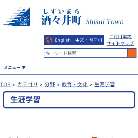
ご利用案内
English・中文・한국어
サイトマップ
メニュー
TOP
カテゴリ
分野
教育・文化
生涯学習
くらし
健康・福祉
教育・文化
観光・魅力
産業・しごと
生涯学習
行政
まちづくり
防災