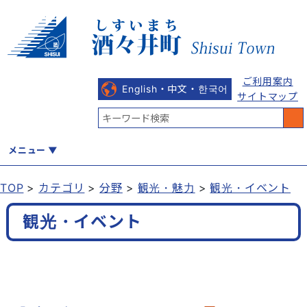
ご利用案内
English・中文・한국어
サイトマップ
メニュー
TOP
カテゴリ
分野
観光・魅力
観光・イベント
くらし
健康・福祉
教育・文化
観光・魅力
産業・しごと
観光・イベント
行政
まちづくり
防災