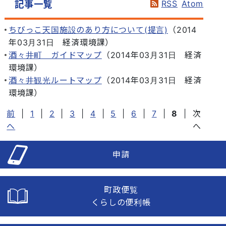
RSS
Atom
記事一覧
ちびっこ天国施設のあり方について(提言)
（
2014
年03月31日
経済環境課
）
酒々井町 ガイドマップ
（
2014年03月31日
経済
環境課
）
酒々井観光ルートマップ
（
2014年03月31日
経済
環境課
）
前
|
1
|
2
|
3
|
4
|
5
|
6
|
7
|
8
|
次
へ
へ
申請
町政便覧
くらしの便利帳