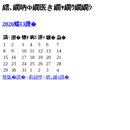
繧､繝吶Φ繝医き繝ｬ繝ｳ繝繝ｼ
2026蟷ｴ3譛�
譌･
轣ｫ
豌ｴ
譛ｨ
譛�
驥�
蝨�
1
2
3
4
5
6
7
8
9
10
11
12
13
14
15
16
17
18
19
20
21
22
23
24
25
26
27
28
29
30
31
1
2
3
4
蜑阪�譛�
|
莉頑怦
|
谺｡縺ｮ譛�