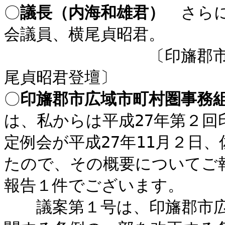
〇
議長（内海和雄君）
さらに
会議員、横尾貞昭君。
〔印旛郡市広域市町
尾貞昭君登壇〕
〇
印旛郡市広域市町村圏事務
は、私からは平成27年第２回
定例会が平成27年11月２日
たので、その概要についてご
報告１件でございます。
議案第１号は、印旛郡市広