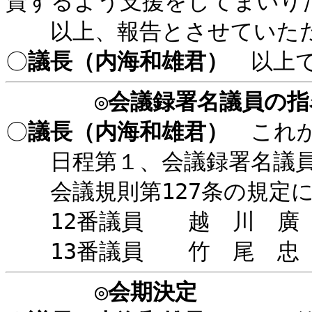
資するよう支援をしてまいり
以上、報告とさせていただ
〇
議長（内海和雄君）
以上で
◎
会議録署名議員の指
〇
議長（内海和雄君）
これか
日程第１、会議録署名議員
会議規則第127条の規定に
12番議員 越 川 廣 
13番議員 竹 尾 忠 
◎
会期決定