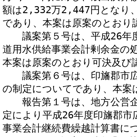
額は2,332万2,447円と
であり、本案は原案のとおり
議案第５号は、平成26年度
道用水供給事業会計剰余金の
本案は原案のとおり可決及び
議案第６号は、印旛郡市広
の制定についてであり、本案
報告第１号は、地方公営企業
定により平成26年度印旛郡市
事業会計継続費繰越計算書につ