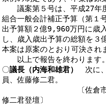
議案第５号は、平成27年度
組合一般会計補正予算（第１
出予算額２億9,960万円に歳入
し、歳入歳出予算の総額を３億4
本案は原案のとおり可決され
以上で報告を終わります
〇
議長（内海和雄君）
次に、
員、佐藤修二君。
〔佐倉市、酒々井町
修二君登壇〕