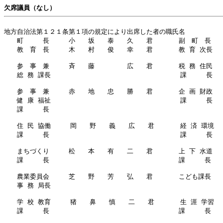
欠席議員（なし）
地方自治法第１２１条第１項の規定により出席した者の職氏名

　　町　　　長　　　小　　坂　　泰　　久　　君　　　　副　町　長　　
　　教　育　長　　　木　　村　　俊　　幸　　君　　　　教 育 次長　　
　　参　事　兼　　　斉　　藤　　　　　広　　君　　　　税 務 住民　　
　　総 務 課長　　　　　　　　　　　　　　　　　　　　課　　　長　　
　　参　事　兼　　　赤　　地　　忠　　勝　　君　　　　企 画 財政　　
　　健 康 福祉　　　　　　　　　　　　　　　　　　　　課　　　長　　
　　課　　　長

　　住 民 協働　　　岡　　野　　義　　広　　君　　　　経 済 環境　
　　課　　　長　　　　　　　　　　　　　　　　 　　　 課　　　長　　
　　まちづくり　　　松　　本　　有　　二　　君　　　　上 下 水道　　
　　課　　　長　　　　　　　　　　　　　　　　　　　　課　　　長　　
　　農業委員会　　　芝　　野　　芳　　弘　　君　　　　こども課長　　
　　事 務 局長

　　学 校 教育　　　猪　　鼻　　慎　　二　　君　　　　生 涯 学習　
　　課　　　長　　　　　　　　　　　　　　　　　　　　課　　　長　　