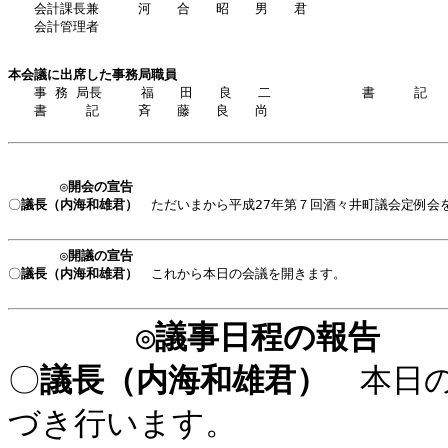
　　会計課長兼　　　河　　合　　昭　　男　　君　　　　　　　　　　　
　　会計管理者

本会議に出席した事務局職員

　　事 務 局長　　　福　　田　　良　　二　　　　　　　書　　　記　　
　　書　　　記　　　斉　　藤　　良　　尚

◎
開会の宣告
〇
議長（内海和雄君）
ただいまから平成27年第７回酒々井町議会定例会
（午前 ９時３
◎
開議の宣告
〇
議長（内海和雄君）
これから本日の会議を開きます。
（午前 ９時３
◎
議事日程の報告
〇
議長（内海和雄君）
本日の
づき行います。