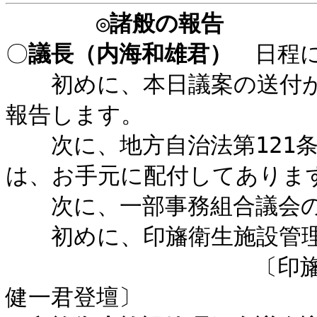
◎
諸般の報告
〇
議長（内海和雄君）
日程に
初めに、本日議案の送付が
報告します。
次に、地方自治法第121条
は、お手元に配付してありま
次に、一部事務組合議会の
初めに、印旛衛生施設管理
〔印旛衛生施設管
健一君登壇〕