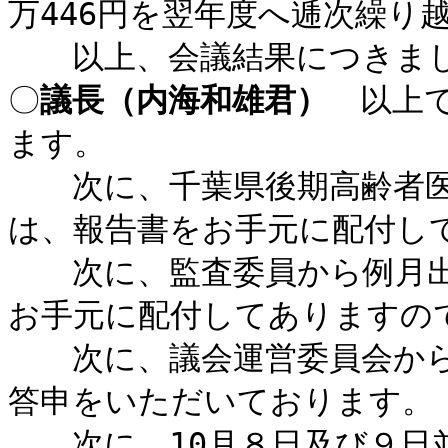
万446円を翌年度へ逓次繰り
以上、会議結果につきまし
〇
議長（内海和雄君）
以上で
ます。
次に、千葉県後期高齢者医
は、報告書をお手元に配付し
次に、監査委員から例月出
お手元に配付してありますの
次に、議会運営委員会から
答申をいただいております。
次に、10月８日及び９日並