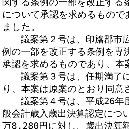
関する条例の一部を改正する
について承認を求めるもので
ました。
議案第２号は、印旛郡市広
例の一部を改正する条例を専
承認を求めるものであり、本
議案第３号は、任期満了に
り、本案は原案のとおり同意
議案第４号は、平成26年度
般会計歳入歳出決算認定につい
万8,280円に対し、歳出決算額