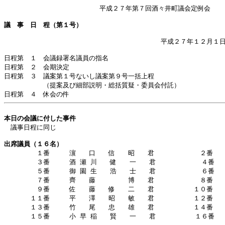
　　　　　　　　　　　　　　 平成２７年第７回酒々井町議会定例会

議　事　日　程（第１号）
　　　　　　　　　　　　　　　　　　　　　　　　平成２７年１２月１日
日程第　１　会議録署名議員の指名

日程第　２　会期決定

日程第　３　議案第１号ないし議案第９号一括上程

　　　　　　（提案及び細部説明・総括質疑・委員会付託）

本日の会議に付した事件

　議事日程に同じ

出席議員（１６名）

　　　　　１番　　　濵　　口　　信　　昭　　君　　　　　　　２番　　
　　　　　３番　　　酒 瀬 川　　健　　一　　君　　　　　　　４番　　
　　　　　５番　　　御 園 生　　浩　　士　　君　　　　　　　６番　　
　　　　　７番　　　齊　　藤　　　　　博　　君　　　　　　　８番　　
　　　　　９番　　　佐　　藤　　修　　二　　君　　　　　　１０番　　
　　　　１１番　　　平　　澤　　昭　　敏　　君　　　　　　１２番　　
　　　　１３番　　　竹　　尾　　忠　　雄　　君　　　　　　１４番　　　
　　　　１５番　　　小 早 稲　　賢　　一　　君　　　　　　１６番　　