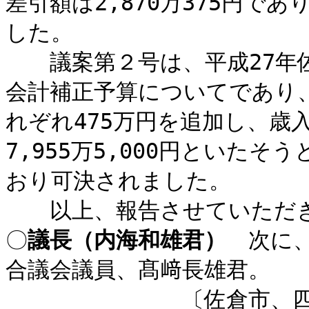
差引額は2,870万375円で
した。
議案第２号は、平成27年佐
会計補正予算についてであり
れぞれ475万円を追加し、歳
7,955万5,000円といた
おり可決されました。
以上、報告させていただき
〇
議長（内海和雄君）
次に、
合議会議員、髙﨑長雄君。
〔佐倉市、四街道市