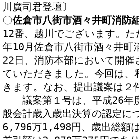
川廣司君登壇〕
〇
佐倉市八街市酒々井町消防
12番、越川でございます。た
年10月佐倉市八街市酒々井町
22日、消防本部において開
ていただきました。今回は、
きます。なお、提出議案は２
議案第１号は、平成26年度
般会計歳入歳出決算の認定につ
6,796万1,498円、歳出総額