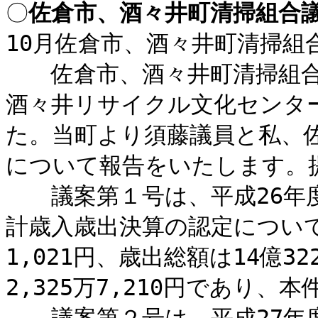
〇
佐倉市、酒々井町清掃組合
10月佐倉市、酒々井町清掃組
佐倉市、酒々井町清掃組合議
酒々井リサイクル文化センタ
た。当町より須藤議員と私、
について報告をいたします。
議案第１号は、平成26年度
計歳入歳出決算の認定について
1,021円、歳出総額は14億3
2,325万7,210円であり