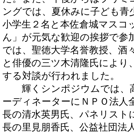
ングでは、夏休みに子ども青
小学生２名と本佐倉城マスコ
ん」が元気な歓迎の挨拶で参
では、聖徳大学名誉教授、酒
と俳優の三ツ木清隆氏により
する対談が行われました。
輝くシンポジウムでは、高
ーディネーターにＮＰＯ法人
長の清水英男氏、パネリスト
長の里見朋香氏、公益社団法