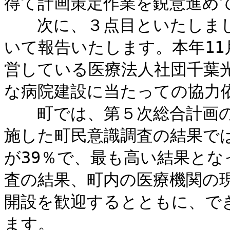
得て計画策定作業を鋭意進め
次に、３点目といたしまし
いて報告いたします。本年11
営している医療法人社団千葉
な病院建設に当たっての協力
町では、第５次総合計画の策
施した町民意識調査の結果で
が39％で、最も高い結果と
査の結果、町内の医療機関の
開設を歓迎するとともに、で
ます。