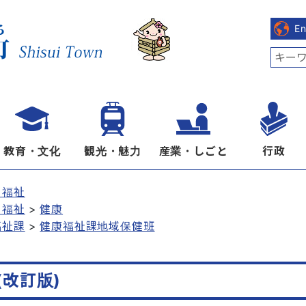
E
教育・文化
観光・魅力
産業・しごと
行政
・福祉
・福祉
健康
福祉課
健康福祉課地域保健班
改訂版)