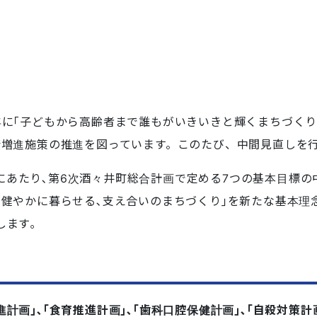
年に｢子どもから高齢者まで誰もがいきいきと輝くまちづくり
康増進施策の推進を図っています。このたび、中間見直しを
にあたり､第6次酒々井町総合計画で定める7つの基本目標の
が健やかに暮らせる､支え合いのまちづくり｣を新たな基本理
します｡
進計画｣､｢食育推進計画｣､｢歯科口腔保健計画｣､｢自殺対策計