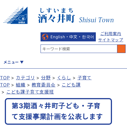
ご利用案内
English・中文・한국어
サイトマップ
メニュー
TOP
カテゴリ
分野
くらし
子育て
TOP
組織
教育委員会
こども課
くらし
健康・福祉
教育・文化
観光・魅力
産業・しごと
こども課子育て支援班
第3期酒々井町子ども・子育
行政
まちづくり
防災
て支援事業計画を公表します