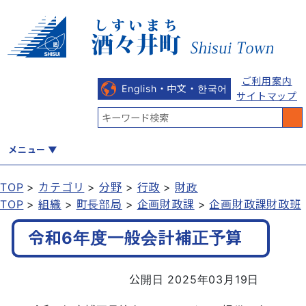
ご利用案内
English・中文・한국어
サイトマップ
メニュー
TOP
カテゴリ
分野
行政
財政
TOP
組織
町長部局
企画財政課
企画財政課財政班
くらし
健康・福祉
教育・文化
観光・魅力
産業・しごと
令和6年度一般会計補正予算
行政
まちづくり
防災
公開日 2025年03月19日