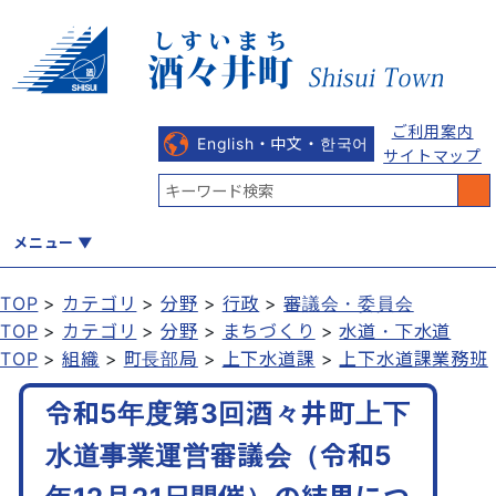
ご利用案内
English・中文・한국어
サイトマップ
メニュー
TOP
カテゴリ
分野
行政
審議会・委員会
TOP
カテゴリ
分野
まちづくり
水道・下水道
くらし
健康・福祉
教育・文化
観光・魅力
産業・しごと
TOP
組織
町長部局
上下水道課
上下水道課業務班
令和5年度第3回酒々井町上下
行政
まちづくり
防災
水道事業運営審議会（令和5