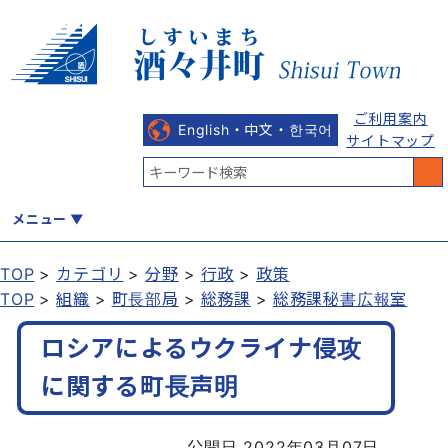
ご利用案内
English・中文・한국어
サイトマップ
メニュー
TOP
カテゴリ
分野
行政
政策
TOP
組織
町長部局
総務課
総務課秘書広報室
くらし
健康・福祉
教育・文化
観光・魅力
産業・しごと
ロシアによるウクライナ侵攻
に関する町長声明
行政
まちづくり
防災
公開日 2022年03月07日