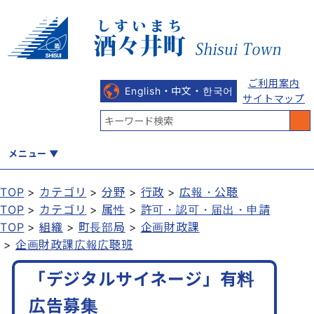
ご利用案内
English・中文・한국어
サイトマップ
メニュー
TOP
カテゴリ
分野
行政
広報・公聴
TOP
カテゴリ
属性
許可・認可・届出・申請
くらし
健康・福祉
教育・文化
観光・魅力
産業・しごと
TOP
組織
町長部局
企画財政課
企画財政課広報広聴班
「デジタルサイネージ」有料
行政
まちづくり
防災
広告募集