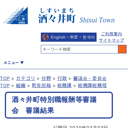
ご利用案内
English・中文・한국어
サイトマップ
メニュー
TOP
カテゴリ
分野
行政
審議会・委員会
TOP
組織
町長部局
総務課
総務課総務班
くらし
健康・福祉
教育・文化
観光・魅力
産業・しごと
酒々井町特別職報酬等審議
会 審議結果
行政
まちづくり
防災
公開日 2020年03月03日