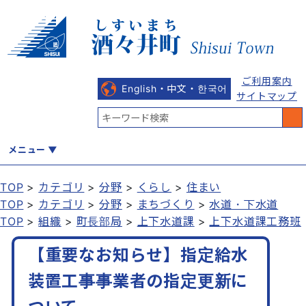
ご利用案内
English・中文・한국어
サイトマップ
メニュー
TOP
カテゴリ
分野
くらし
住まい
TOP
カテゴリ
分野
まちづくり
水道・下水道
くらし
健康・福祉
教育・文化
観光・魅力
産業・しごと
TOP
組織
町長部局
上下水道課
上下水道課工務班
【重要なお知らせ】指定給水
行政
まちづくり
防災
装置工事事業者の指定更新に