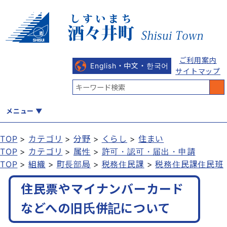
ご利用案内
English・中文・한국어
サイトマップ
メニュー
TOP
カテゴリ
分野
くらし
住まい
TOP
カテゴリ
属性
許可・認可・届出・申請
くらし
健康・福祉
教育・文化
観光・魅力
産業・しごと
TOP
組織
町長部局
税務住民課
税務住民課住民班
住民票やマイナンバーカード
行政
まちづくり
防災
などへの旧氏併記について