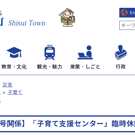
E
教育・文化
観光・魅力
産業・しごと
行政
災害
し
子育て
課
9号関係】「子育て支援センター」臨時