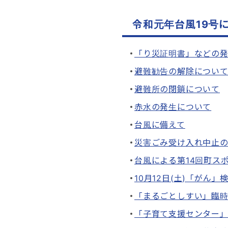
令和元年台風19号
「り災証明書」などの
避難勧告の解除につい
避難所の閉鎖について
赤水の発生について
台風に備えて
災害ごみ受け入れ中止
台風による第14回町ス
10月12日(土)「がん
「まるごとしすい」臨
「子育て支援センター