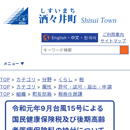
ご利用案内
English・中文・한국어
サイトマップ
メニュー
TOP
カテゴリ
分野
くらし
税
TOP
カテゴリ
属性
許可・認可・届出・申請
くらし
健康・福祉
教育・文化
観光・魅力
産業・しごと
TOP
組織
町長部局
税務住民課
令和元年9月台風15号による
行政
まちづくり
防災
国民健康保険税及び後期高齢