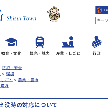
E
教育・文化
観光・魅力
産業・しごと
行政
防犯・安全
し
環境
・しごと
農業・農地
環境課
出没時の対応について