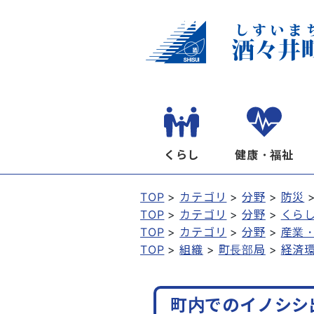
くらし
健康・福祉
TOP
カテゴリ
分野
防災
TOP
カテゴリ
分野
くら
TOP
カテゴリ
分野
産業
TOP
組織
町長部局
経済
町内でのイノシシ