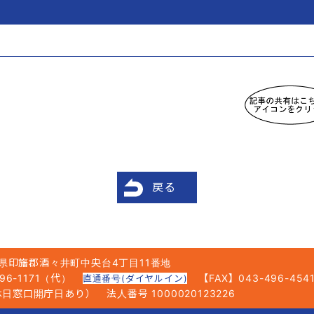
戻る
県印旛郡酒々井町中央台4丁目11番地
6-1171（代）
【FAX】043-496-454
直通番号(ダイヤルイン)
5（休日窓口開庁日あり）
法人番号 1000020123226