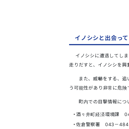
イノシシと出会って
イノシシに遭遇してしま
走りだすと、イノシシを興
また、威嚇をする、追い
う可能性があり非常に危険
町内での目撃情報につい
酒々井町経済環境課 043
佐倉警察署 043－484