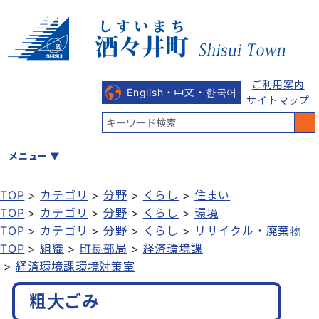
ご利用案内
English・中文・한국어
サイトマップ
メニュー
TOP
カテゴリ
分野
くらし
住まい
TOP
カテゴリ
分野
くらし
環境
くらし
健康・福祉
教育・文化
観光・魅力
産業・しごと
TOP
カテゴリ
分野
くらし
リサイクル・廃棄物
TOP
組織
町長部局
経済環境課
経済環境課環境対策室
行政
まちづくり
防災
粗大ごみ