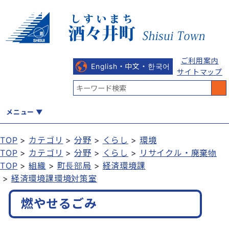
ご利用案内
English・中文・한국어
サイトマップ
メニュー
TOP
カテゴリ
分野
くらし
環境
TOP
カテゴリ
分野
くらし
リサイクル・廃棄物
くらし
健康・福祉
教育・文化
観光・魅力
産業・しごと
TOP
組織
町長部局
経済環境課
経済環境課環境対策室
燃やせるごみ
行政
まちづくり
防災