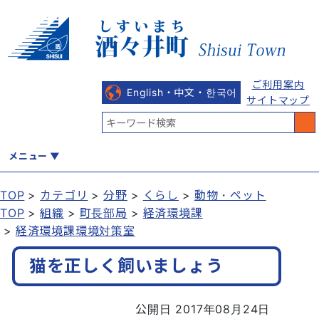
ご利用案内
English・中文・한국어
サイトマップ
メニュー
TOP
カテゴリ
分野
くらし
動物・ペット
TOP
組織
町長部局
経済環境課
くらし
健康・福祉
教育・文化
観光・魅力
産業・しごと
経済環境課環境対策室
猫を正しく飼いましょう
行政
まちづくり
防災
公開日 2017年08月24日