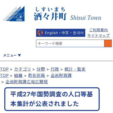
ご利用案内
English・中文・한국어
サイトマップ
メニュー
TOP
カテゴリ
分野
行政
統計・監査
TOP
組織
町長部局
企画財政課
くらし
健康・福祉
教育・文化
観光・魅力
産業・しごと
企画財政課広報広聴班
平成27年国勢調査の人口等基
行政
まちづくり
防災
本集計が公表されました