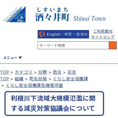
ご利用案内
English・中文・한국어
サイトマップ
メニュー
TOP
カテゴリ
分野
防災
災害
TOP
組織
町長部局
くらし安全協働課
くらし
健康・福祉
教育・文化
観光・魅力
産業・しごと
くらし安全協働課危機管理室
利根川下流域大規模氾濫に関
行政
まちづくり
防災
する減災対策協議会について