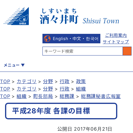
ご利用案内
English・中文・한국어
サイトマップ
メニュー
TOP
カテゴリ
分野
行政
政策
TOP
カテゴリ
分野
行政
組織
くらし
健康・福祉
教育・文化
観光・魅力
産業・しごと
TOP
組織
町長部局
総務課
総務課秘書広報室
平成28年度 各課の目標
行政
まちづくり
防災
公開日 2017年06月21日