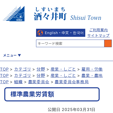
ご利用案内
English・中文・한국어
サイトマップ
メニュー
TOP
カテゴリ
分野
産業・しごと
雇用・労働
TOP
カテゴリ
分野
産業・しごと
農業・農地
くらし
健康・福祉
教育・文化
観光・魅力
産業・しごと
TOP
組織
農業委員会
農業委員会事務局
標準農業労賃額
行政
まちづくり
防災
公開日 2025年03月31日