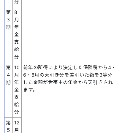
分
第
8
３
月
期
年
金
支
給
分
第
10
前年の所得により決定した保険税から4・
４
月
6・8月の天引き分を差引いた額を3等分
期
年
した金額が世帯主の年金から天引きされ
金
ます。
支
給
分
第
12
５
月