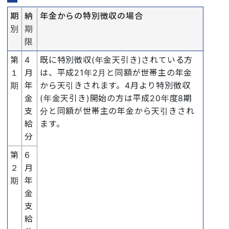
期
納
年金からの特別徴収の場合
別
期
限
第
4
既に特別徴収(年金天引き)されている方
１
月
は、平成21年2月と同額が世帯主の年金
期
年
から天引きされます。4月より特別徴収
金
(年金天引き)開始の方は平成20年度8期
支
分と同額が世帯主の年金から天引きされ
給
ます。
分
第
6
２
月
期
年
金
支
給