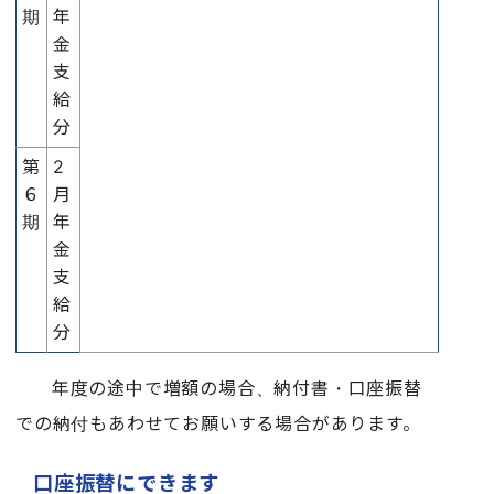
期
年
金
支
給
分
第
2
６
月
期
年
金
支
給
分
年度の途中で増額の場合、納付書・口座振替
での納付もあわせてお願いする場合があります。
口座振替にできます