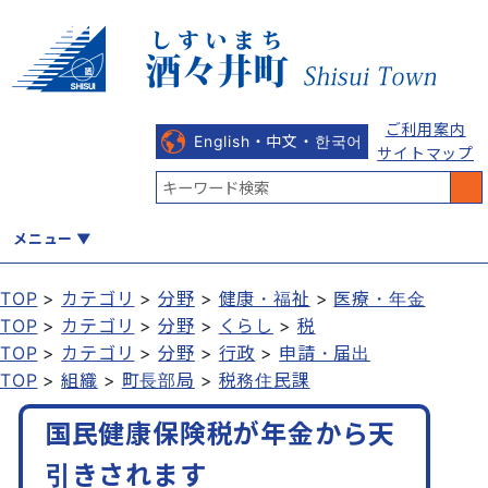
ご利用案内
English・中文・한국어
サイトマップ
メニュー
TOP
カテゴリ
分野
健康・福祉
医療・年金
TOP
カテゴリ
分野
くらし
税
くらし
健康・福祉
教育・文化
観光・魅力
産業・しごと
TOP
カテゴリ
分野
行政
申請・届出
TOP
組織
町長部局
税務住民課
国民健康保険税が年金から天
行政
まちづくり
防災
引きされます