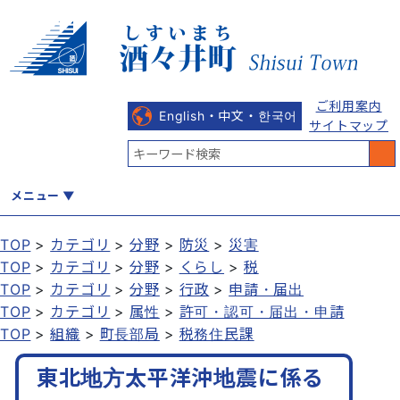
ご利用案内
English・中文・한국어
サイトマップ
メニュー
TOP
カテゴリ
分野
防災
災害
TOP
カテゴリ
分野
くらし
税
くらし
健康・福祉
教育・文化
観光・魅力
産業・しごと
TOP
カテゴリ
分野
行政
申請・届出
TOP
カテゴリ
属性
許可・認可・届出・申請
TOP
組織
町長部局
税務住民課
行政
まちづくり
防災
東北地方太平洋沖地震に係る