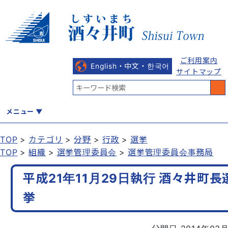
ご利用案内
English・中文・한국어
サイトマップ
メニュー
TOP
カテゴリ
分野
行政
選挙
TOP
組織
選挙管理委員会
選挙管理委員会事務局
くらし
健康・福祉
教育・文化
観光・魅力
産業・しごと
平成21年11月29日執行 酒々井町長
挙
行政
まちづくり
防災