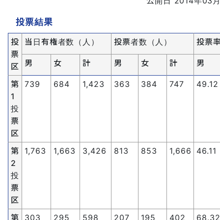
公開日 2014年03月
投票結果
投
当日有権者数（人）
投票者数（人）
投票
票
男
女
計
男
女
計
男
区
第
739
684
1,423
363
384
747
49.12
1
投
票
区
第
1,763
1,663
3,426
813
853
1,666
46.11
2
投
票
区
第
303
295
598
207
195
402
68.3