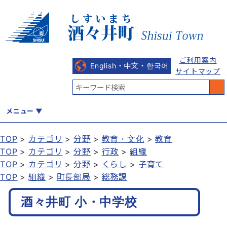
ご利用案内
English・中文・한국어
サイトマップ
メニュー
TOP
カテゴリ
分野
教育・文化
教育
TOP
カテゴリ
分野
行政
組織
くらし
健康・福祉
教育・文化
観光・魅力
産業・しごと
TOP
カテゴリ
分野
くらし
子育て
TOP
組織
町長部局
総務課
酒々井町 小・中学校
行政
まちづくり
防災