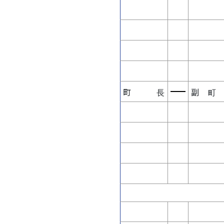
町 長
副 町