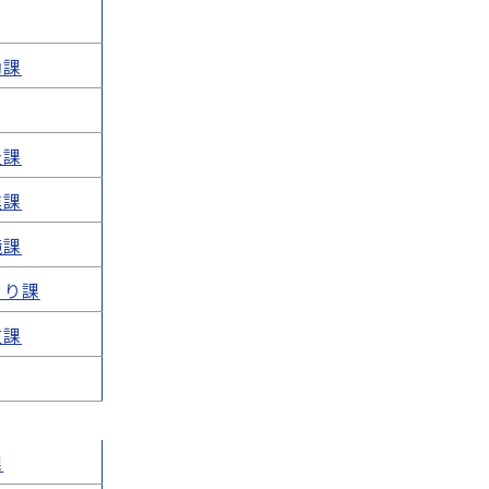
働課
祉課
進課
境課
くり課
道課
課