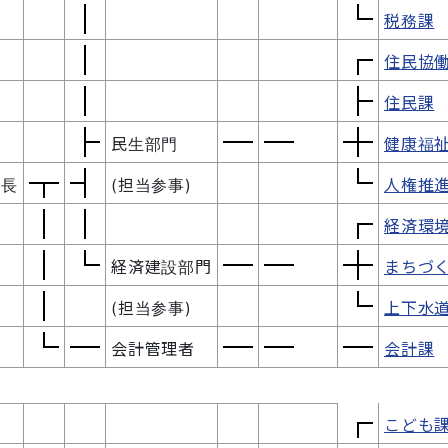
税務課
住民協
住民課
民生部門
健康福
 長
(担当参事)
人権推
経済環
経済建設部門
まちづ
(担当参事)
上下水
会計管理者
会計課
こども