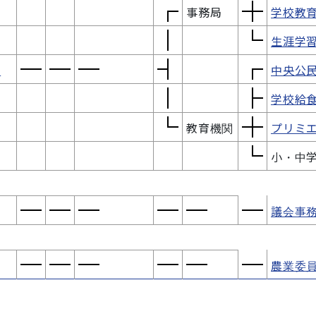
事務局
学校教
生涯学
長
中央公
学校給
教育機関
プリミ
小・中
議会事
農業委