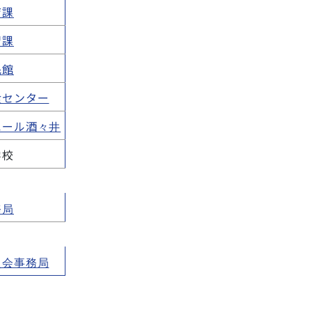
育課
習課
民館
食センター
エール酒々井
学校
務局
員会事務局